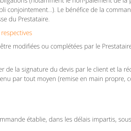
 obligations (notamment le non-paiement de la 
abli conjointement…). Le bénéfice de la comman
sse du Prestataire.
 respectives
tre modifiées ou complétées par le Prestataire 
 de la signature du devis par le client et la ré
nu par tout moyen (remise en main propre, co
ommande établie, dans les délais impartis, sou