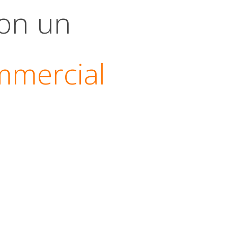
ion un
mmercial