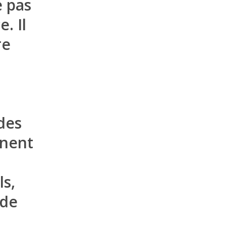
 pas
. Il
re
des
nnent
ls,
 de