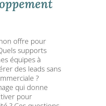
eloppement
on offre pour
 Quels supports
es équipes à
rer des leads sans
ommerciale ?
mage qui donne
tiver pour
cité ? Ces questions