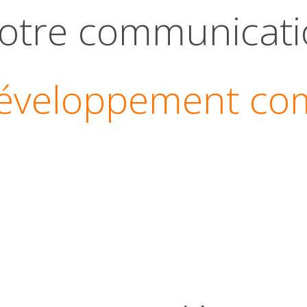
votre communicat
éveloppement co