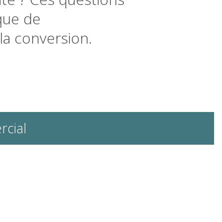
que de
 la conversion.
rcial