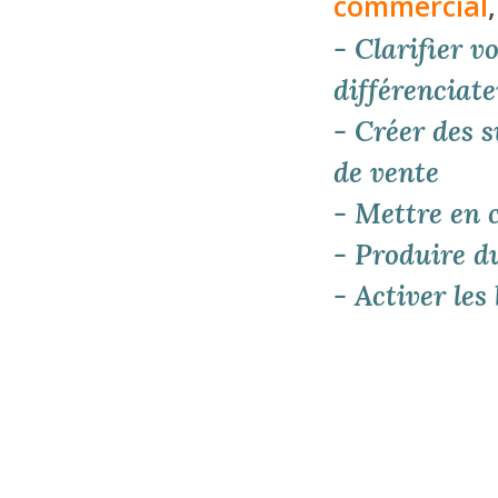
commercial
- Clarifier v
différenciat
- Créer des s
de vente
- Mettre en c
- Produire d
- Activer le