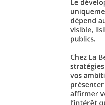
Le dévelo
uniquement
dépend aus
visible, l
publics.
Chez La B
stratégie
vos ambit
présenter 
affirmer v
l’intérêt q