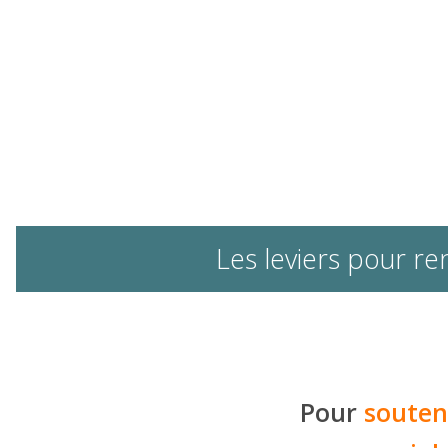
Les leviers pour r
Pour
souten