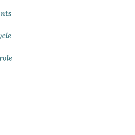
ents
ycle
role