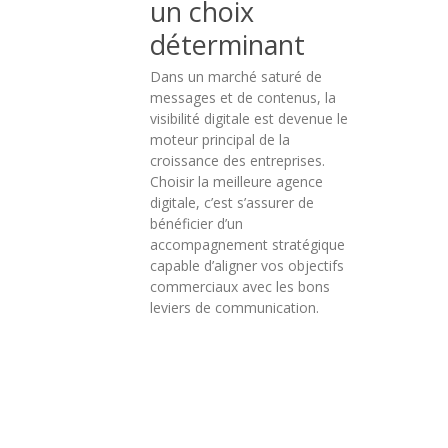
un choix
:
déterminant
donner
Dans un marché saturé de
de
messages et de contenus, la
la
visibilité digitale est devenue le
moteur principal de la
force
croissance des entreprises.
à
Choisir la meilleure agence
digitale, c’est s’assurer de
vos
bénéficier d’un
accompagnement stratégique
messages
capable d’aligner vos objectifs
commerciaux avec les bons
Définir
leviers de communication.
une
stratégie
de
communication
dans
l’Oise
est