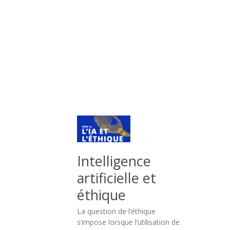
:
notoriété,
acquisition
de
clients,
cohésion
interne
ou
rayonnement
territorial.
Agence
de
Intelligence
publicité
artificielle et
Oise
éthique
:
La question de l’éthique
booster
s’impose lorsque l’utilisation de