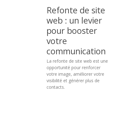
graphique
Refonte de site
:
web : un levier
l’avantage
pour booster
stratégique
votre
des
communication
entreprises
La refonte de site web est une
qui
opportunité pour renforcer
s’imposent
votre image, améliorer votre
visibilité et générer plus de
La
contacts.
charte
graphique
traduit
un
positionnement.
C’est
un
outil