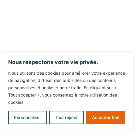
économiques.
Communication
transport
:
une
campagne
Nous respectons votre vie privée.
qui
Nous utilisons des cookies pour améliorer votre expérience
fait
de navigation, diffuser des publicités ou des contenus
bouger
personnalisés et analyser notre trafic. En cliquant sur «
Tout accepter », vous consentez à notre utilisation des
les
cookies.
lignes
Personnaliser
Tout rejeter
Accepter tout
Bus
ou
voiture