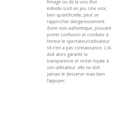
votre
l’image ou de la voix d’un
individu sont en jeu. Une voix,
communication
bien qu’artificielle, peut se
locale
rapprocher dangereusement
d’une voix authentique, pouvant
Faire
porter confusion et conduire à
appel
l’erreur le spectateur/utilisateur
à
s’il n’en a pas connaissance. L’IA
une
doit alors garantir la
agence
transparence et rester loyale à
de
son utilisateur, elle ne doit
publicité
jamais le desservir mais bien
dans
l’appuyer.
l’Oise
est
un
choix
stratégique
pour
les
entreprises
et