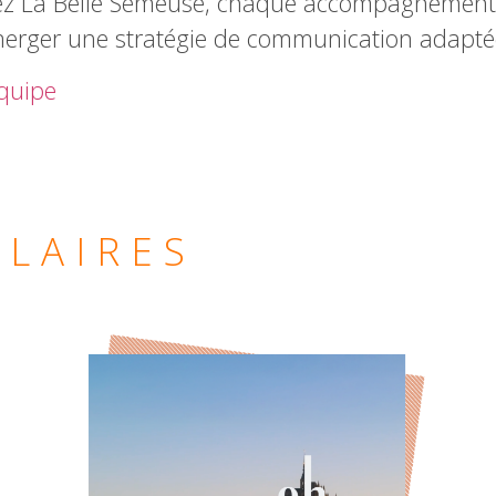
hez La Belle Semeuse, chaque accompagnement
merger une stratégie de communication adaptée
équipe
ILAIRES