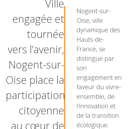
Ville
Nogent-sur-
engagée et
Oise, ville
dynamique des
tournée
Hauts-de-
vers l’avenir,
France, se
distingue par
Nogent-sur-
son
Oise place la
engagement en
faveur du vivre-
participation
ensemble, de
l’innovation et
citoyenne
de la transition
au cœur de
écologique.