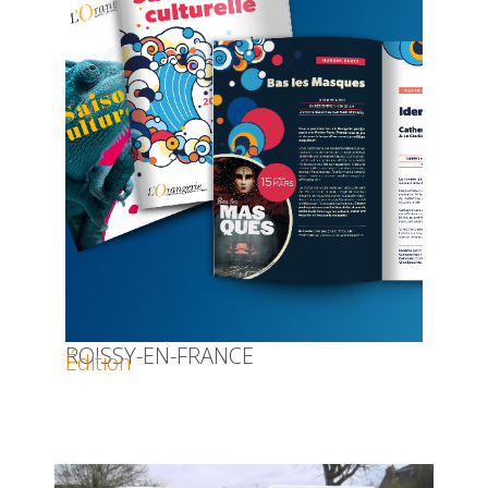
ROISSY-EN-FRANCE
Édition