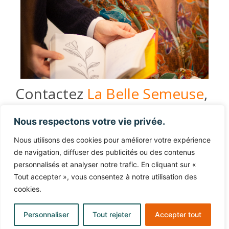
Contactez
La Belle Semeuse
,
l’agence de communication
Nous respectons votre vie privée.
Paris - Chantilly.
Nous utilisons des cookies pour améliorer votre expérience
Vous avez un projet à lancer, une marque à
de navigation, diffuser des publicités ou des contenus
repositionner, une communication à renforcer
personnalisés et analyser notre trafic. En cliquant sur «
?
Tout accepter », vous consentez à notre utilisation des
cookies.
Nous vous proposons un premier échange
pour mieux cerner vos besoins et vous
Personnaliser
Tout rejeter
Accepter tout
proposer une approche stratégique adaptée.