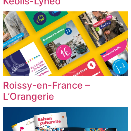
Keolis-Lyneo
Roissy-en-France –
L’Orangerie